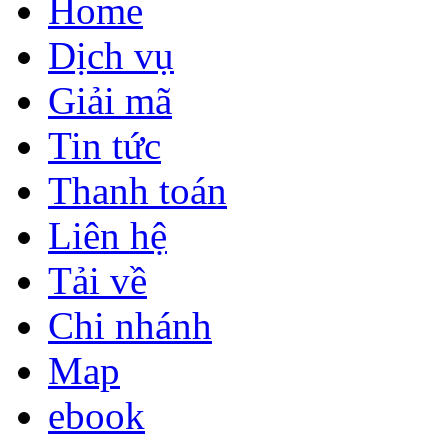
Home
Dịch vụ
Giải mã
Tin tức
Thanh toán
Liên hệ
Tải về
Chi nhánh
Map
ebook