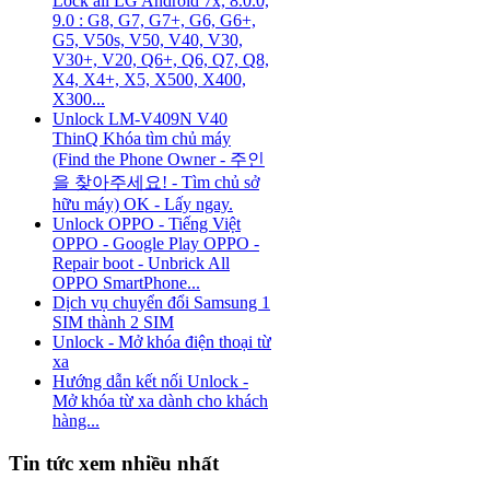
Lock all LG Android 7x, 8.0.0,
9.0 : G8, G7, G7+, G6, G6+,
G5, V50s, V50, V40, V30,
V30+, V20, Q6+, Q6, Q7, Q8,
X4, X4+, X5, X500, X400,
X300...
Unlock LM-V409N V40
ThinQ Khóa tìm chủ máy
(Find the Phone Owner - 주인
을 찾아주세요! - Tìm chủ sở
hữu máy) OK - Lấy ngay.
Unlock OPPO - Tiếng Việt
OPPO - Google Play OPPO -
Repair boot - Unbrick All
OPPO SmartPhone...
Dịch vụ chuyển đổi Samsung 1
SIM thành 2 SIM
Unlock - Mở khóa điện thoại từ
xa
Hướng dẫn kết nối Unlock -
Mở khóa từ xa dành cho khách
hàng...
Tin tức xem nhiều nhất