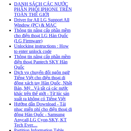
DANH SÁCH CÁC NƯỚC
PHÂN PHỐI IPHONE TRÊN
TOÀN THẾ GIỚI
Driver for All LG Support All
Window (PC) & MAC
Thông tin nâng cấp phần mềm
cho điện thoại LG Hàn Quốc
(LG Firmware)
Unlocking instructions : How
to enter unlock code
Thông tin nâng cấp phần mềm
điện thoại Pantech SKY Hàn
Quốc
Dịch vụ chuyển đổi ngôn ngữ
Tiếng Việt cho điện thoại di
động xách tay Hàn Quốc, Nhật
Bản, Mỹ...Và tất cả các nước
khác trên thế giới - Từ lúc sản
xuất ra không có Tiếng Việt
Hướng dẫn Download - Tải
nhạc miễn phí cho điện thoại di
động Hàn Quốc - Samsung
Anycall,LG Cyon,SKY, KT
Tech Ever....
Partition Information Table