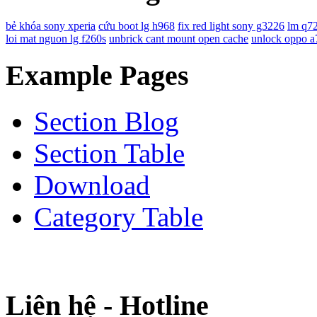
bẻ khóa sony xperia
cứu boot lg h968
fix red light sony g3226
lm q72
loi mat nguon lg f260s
unbrick cant mount open cache
unlock oppo a
Example Pages
Section Blog
Section Table
Download
Category Table
Liên hệ - Hotline