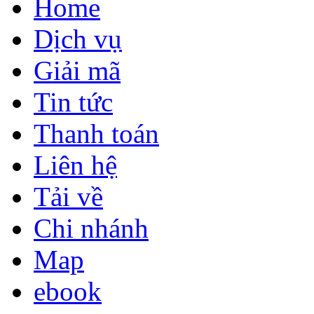
Home
Dịch vụ
Giải mã
Tin tức
Thanh toán
Liên hệ
Tải về
Chi nhánh
Map
ebook