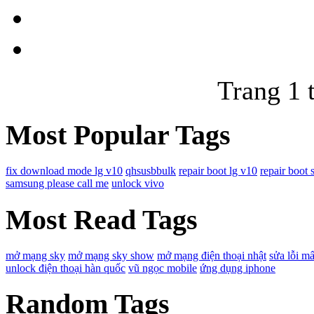
Trang 1 
Most Popular Tags
fix download mode lg v10
qhsusbbulk
repair boot lg v10
repair boot 
samsung please call me
unlock vivo
Most Read Tags
mở mạng sky
mở mạng sky show
mở mạng điện thoại nhật
sửa lỗi mấ
unlock điện thoại hàn quốc
vũ ngọc mobile
ứng dụng iphone
Random Tags