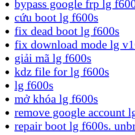
bypass google frp lg f60
cứu boot lg f600s
fix dead boot lg f600s
fix download mode lg v
giải mã lg f600s
kdz file for lg f600s
lg f600s
mở khóa lg f600s
remove google account l
repair boot lg f600s. unb