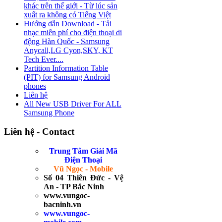
khác trên thế giới - Từ lúc sản
xuất ra không có Tiếng Việt
Hướng dẫn Download - Tải
nhạc miễn phí cho điện thoại di
động Hàn Quốc - Samsung
Anycall,LG Cyon,SKY, KT
Tech Ever....
Partition Information Table
(PIT) for Samsung Android
phones
Liên hệ
All New USB Driver For ALL
Samsung Phone
Liên hệ - Contact
Trung Tâm Giải Mã
Điện Thoại
Vũ Ngọc - Mobile
Số 04 Thiên Đức - Vệ
An - TP Bắc Ninh
www.vungoc-
bacninh.vn
www.vungoc-