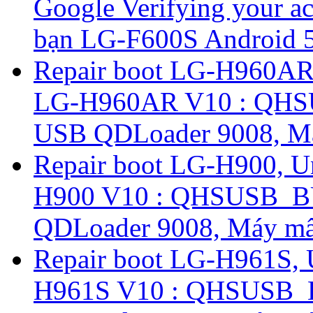
Google Verifying your ac
bạn LG-F600S Android 5.
Repair boot LG-H960AR
LG-H960AR V10 : QHS
USB QDLoader 9008, Má
Repair boot LG-H900, U
H900 V10 : QHSUSB_B
QDLoader 9008, Máy mất
Repair boot LG-H961S,
H961S V10 : QHSUSB_