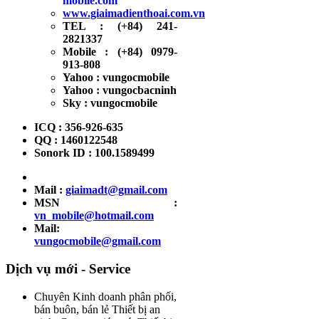
mobile.com
www.giaimadienthoai.com.vn
TEL : (+84) 241-
2821337
Mobile : (+84) 0979-
913-808
Yahoo : vungocmobile
Yahoo : vungocbacninh
Sky : vungocmobile
ICQ : 356-926-635
QQ : 1460122548
Sonork ID : 100.1589499
Mail :
giaimadt@gmail.com
MSN :
vn_mobile@hotmail.com
Mail:
vungocmobile@gmail.com
Dịch vụ mới - Service
Chuyên Kinh doanh phân phối,
bán buôn, bán lẻ Thiết bị an