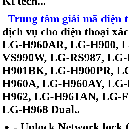
Kt tech...
Trung tâm giải mã điện t
dịch vụ cho điện thoại xá
LG-H960AR, LG-H900, L
VS990W, LG-RS987, LG-
H901BK, LG-H900PR, L
H960A, LG-H960AY, LG-
H962, LG-H961AN, LG-F
LG-H968 Dual..
- Unlock Network lock