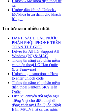
Unlock - Mở khóa điện thoại từ
xa
Hướng dẫn kết nối Unlock -
Mở khóa từ xa dành cho khách
hàng...
Tin tức xem nhiều nhất
DANH SÁCH CÁC NƯỚC
PHÂN PHỐI IPHONE TRÊN
TOÀN THẾ GIỚI
Driver for All LG Support All
Window (PC) & MAC
Thông tin nâng cấp phần mềm
cho điện thoại LG Hàn Quốc
(LG Firmware)
Unlocking instructions : How
to enter unlock code
Thông tin nâng cấp phần mềm
điện thoại Pantech SKY Hàn
Quốc
Dịch vụ chuyển đổi ngôn ngữ
Tiếng Việt cho điện thoại di
động xách tay Hàn Quốc, Nhật
Bản, Mỹ...Và tất cả các nước