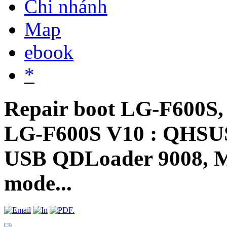
Chi nhánh
Map
ebook
*
Repair boot LG-F600S,
LG-F600S V10 : QHS
USB QDLoader 9008, M
mode...