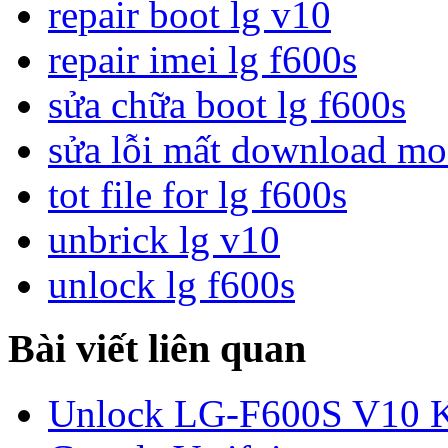
repair boot lg v10
repair imei lg f600s
sửa chữa boot lg f600s
sửa lỗi mất download mo
tot file for lg f600s
unbrick lg v10
unlock lg f600s
Bài viết liên quan
Unlock LG-F600S V10 K