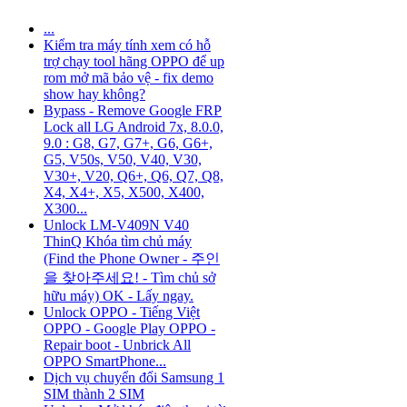
...
Kiểm tra máy tính xem có hỗ
trợ chạy tool hãng OPPO để up
rom mở mã bảo vệ - fix demo
show hay không?
Bypass - Remove Google FRP
Lock all LG Android 7x, 8.0.0,
9.0 : G8, G7, G7+, G6, G6+,
G5, V50s, V50, V40, V30,
V30+, V20, Q6+, Q6, Q7, Q8,
X4, X4+, X5, X500, X400,
X300...
Unlock LM-V409N V40
ThinQ Khóa tìm chủ máy
(Find the Phone Owner - 주인
을 찾아주세요! - Tìm chủ sở
hữu máy) OK - Lấy ngay.
Unlock OPPO - Tiếng Việt
OPPO - Google Play OPPO -
Repair boot - Unbrick All
OPPO SmartPhone...
Dịch vụ chuyển đổi Samsung 1
SIM thành 2 SIM