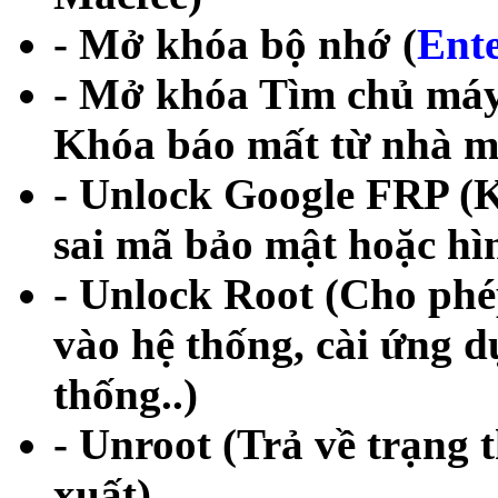
- Mở khóa bộ nhớ (
Ente
- Mở khóa Tìm chủ máy
Khóa báo mất từ nhà m
- Unlock Google FRP (
sai mã bảo mật hoặc hì
- Unlock Root (Cho phé
vào hệ thống, cài ứng d
thống..)
- Unroot (Trả về trạng 
xuất)