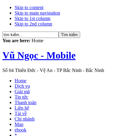
Skip to content
Skip to main navigation
Skip to 1st column
Skip to 2nd column
You are here:
Home
Vũ Ngọc - Mobile
Số 04 Thiên Đức - Vệ An - TP Bắc Ninh - Bắc Ninh
Home
Dịch vụ
Giải mã
Tin tức
Thanh toán
Liên hệ
Tải về
Chi nhánh
Map
ebook
*