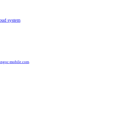
loud system
ungoc-mobile.com
.