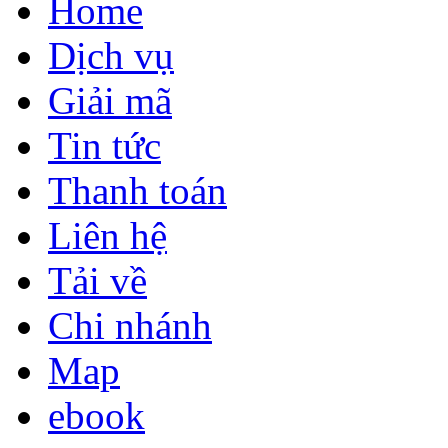
Home
Dịch vụ
Giải mã
Tin tức
Thanh toán
Liên hệ
Tải về
Chi nhánh
Map
ebook