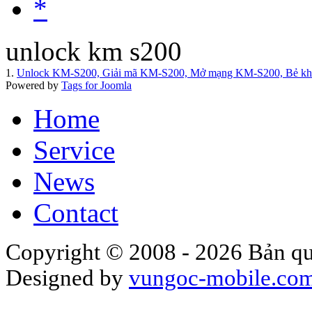
*
unlock km s200
1.
Unlock KM-S200, Giải mã KM-S200, Mở mạng KM-S200, Bẻ kh
Powered by
Tags for Joomla
Home
Service
News
Contact
Copyright © 2008 - 2026 Bản qu
Designed by
vungoc-mobile.co