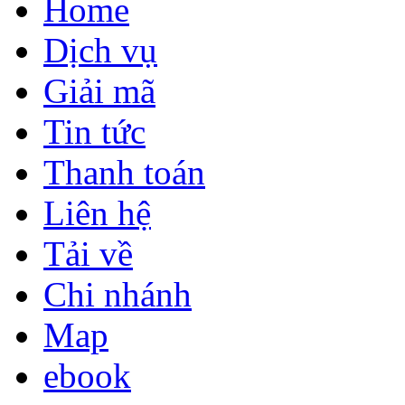
Home
Dịch vụ
Giải mã
Tin tức
Thanh toán
Liên hệ
Tải về
Chi nhánh
Map
ebook