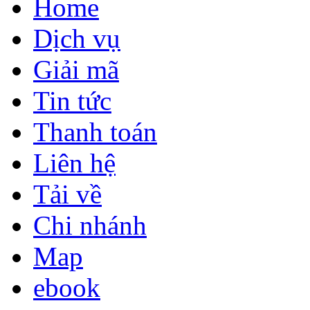
Home
Dịch vụ
Giải mã
Tin tức
Thanh toán
Liên hệ
Tải về
Chi nhánh
Map
ebook