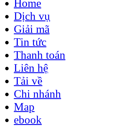
Home
Dịch vụ
Giải mã
Tin tức
Thanh toán
Liên hệ
Tải về
Chi nhánh
Map
ebook