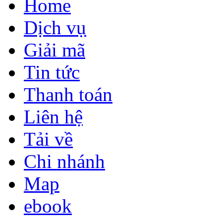
Home
Dịch vụ
Giải mã
Tin tức
Thanh toán
Liên hệ
Tải về
Chi nhánh
Map
ebook