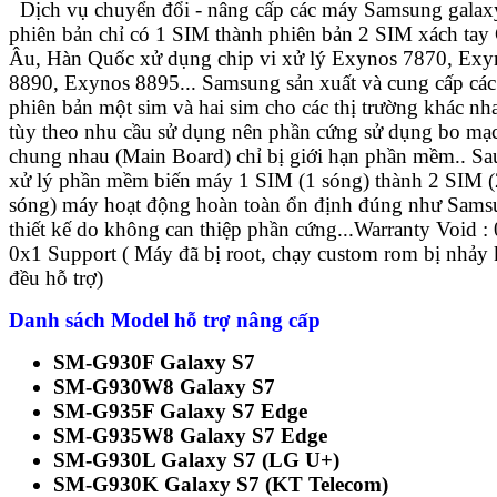
Dịch vụ chuyển đổi - nâng cấp các máy Samsung galax
phiên bản chỉ có 1 SIM thành phiên bản 2 SIM xách tay
Âu, Hàn Quốc xử dụng chip vi xử lý Exynos 7870, Exy
8890, Exynos 8895... Samsung sản xuất và cung cấp các
phiên bản một sim và hai sim cho các thị trường khác nh
tùy theo nhu cầu sử dụng nên phần cứng sử dụng bo mạ
chung nhau (Main Board) chỉ bị giới hạn phần mềm.. Sa
xử lý phần mềm biến máy 1 SIM (1 sóng) thành 2 SIM (
sóng) máy hoạt động hoàn toàn ổn định đúng như Sam
thiết kế do không can thiệp phần cứng...Warranty Void :
0x1 Support ( Máy đã bị root, chạy custom rom bị nhảy
đều hỗ trợ)
Danh sách Model hỗ trợ nâng cấp
SM-G930F Galaxy S7
SM-G930W8 Galaxy S7
SM-G935F Galaxy S7 Edge
SM-G935W8 Galaxy S7 Edge
SM-G930L Galaxy S7 (LG U+)
SM-G930K Galaxy S7 (KT Telecom)