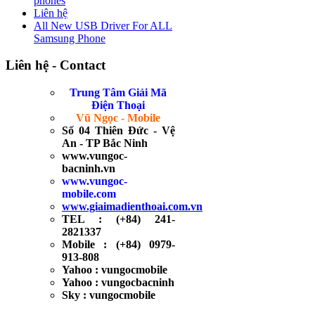
phones
Liên hệ
All New USB Driver For ALL
Samsung Phone
Liên hệ - Contact
Trung Tâm Giải Mã
Điện Thoại
Vũ Ngọc - Mobile
Số 04 Thiên Đức - Vệ
An - TP Bắc Ninh
www.vungoc-
bacninh.vn
www.vungoc-
mobile.com
www.giaimadienthoai.com.vn
TEL : (+84) 241-
2821337
Mobile : (+84) 0979-
913-808
Yahoo : vungocmobile
Yahoo : vungocbacninh
Sky : vungocmobile