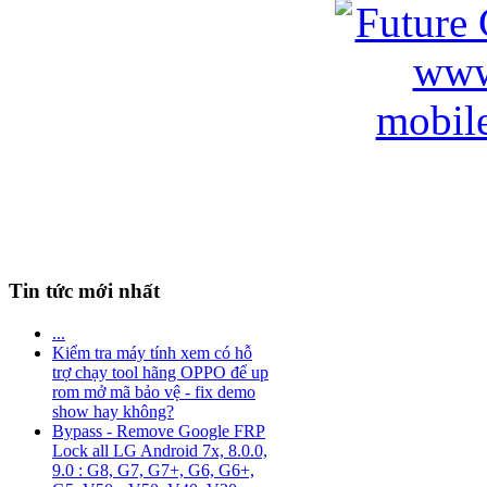
Tin tức mới nhất
...
Kiểm tra máy tính xem có hỗ
trợ chạy tool hãng OPPO để up
rom mở mã bảo vệ - fix demo
show hay không?
Bypass - Remove Google FRP
Lock all LG Android 7x, 8.0.0,
9.0 : G8, G7, G7+, G6, G6+,