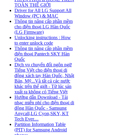
TOÀN THẾ GIỚI
Driver for All LG Support All
Window (PC) & MAC
Thông tin nâng cấp phần mềm
cho điện thoại LG Hàn Quốc
(LG Firmware)
Unlocking instructions : How
to enter unlock code
Thông tin nâng cấp phần mềm
điện thoại Pantech SKY Hàn
Quốc
Dịch vụ chuyển đổi ngôn ngữ
Tiếng Việt cho điện thoại di
động xách tay Hàn Quốc, Nhật
Bản, Mỹ...Và tất cả các nước
khác trên thế giới - Từ lúc sản
xuất ra không có Tiếng Việt
Hướng dẫn Download - Tải
nhạc miễn phí cho điện thoại di
động Hàn Quốc - Samsung
Anycall,LG Cyon,SKY, KT
Tech Ever....
Partition Information Table
(PIT) for Samsung Android