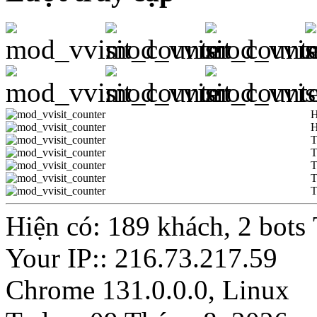
H
H
T
T
T
T
T
Hiện có: 189 khách, 2 bots
Your IP:: 216.73.217.59
Chrome 131.0.0.0, Linux