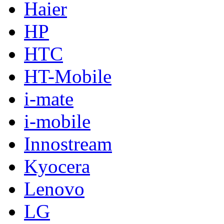
Haier
HP
HTC
HT-Mobile
i-mate
i-mobile
Innostream
Kyocera
Lenovo
LG