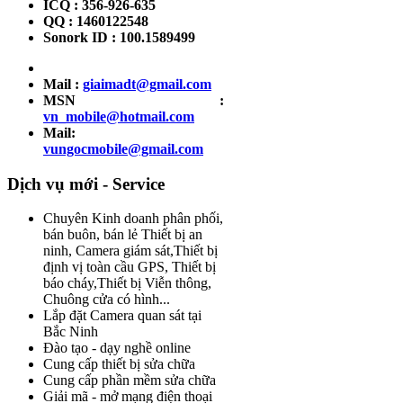
ICQ : 356-926-635
QQ : 1460122548
Sonork ID : 100.1589499
Mail :
giaimadt@gmail.com
MSN :
vn_mobile@hotmail.com
Mail:
vungocmobile@gmail.com
Dịch vụ mới - Service
Chuyên Kinh doanh phân phối,
bán buôn, bán lẻ Thiết bị an
ninh, Camera giám sát,Thiết bị
định vị toàn cầu GPS, Thiết bị
báo cháy,Thiết bị Viễn thông,
Chuông cửa có hình...
Lắp đặt Camera quan sát tại
Bắc Ninh
Đào tạo - dạy nghề online
Cung cấp thiết bị sửa chữa
Cung cấp phần mềm sửa chữa
Giải mã - mở mạng điện thoại