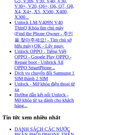
G5, V50s, V50, V40, V30,
V30+, V20, Q6+, Q6, Q7, Q8,
X4, X4+, X5, X500, X400,
X300...
Unlock LM-V409N V40
ThinQ Khóa tìm chủ máy
(Find the Phone Owner - 주인
을 찾아주세요! - Tìm chủ sở
hữu máy) OK - Lấy ngay.
Unlock OPPO - Tiếng Việt
OPPO - Google Play OPPO -
Repair boot - Unbrick All
OPPO SmartPhone...
Dịch vụ chuyển đổi Samsung 1
SIM thành 2 SIM
Unlock - Mở khóa điện thoại từ
xa
Hướng dẫn kết nối Unlock -
Mở khóa từ xa dành cho khách
hàng...
Tin tức xem nhiều nhất
DANH SÁCH CÁC NƯỚC
PHÂN PHỐI IPHONE TRÊN