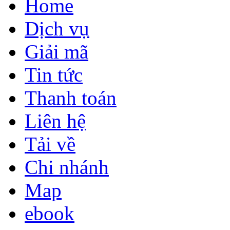
Home
Dịch vụ
Giải mã
Tin tức
Thanh toán
Liên hệ
Tải về
Chi nhánh
Map
ebook