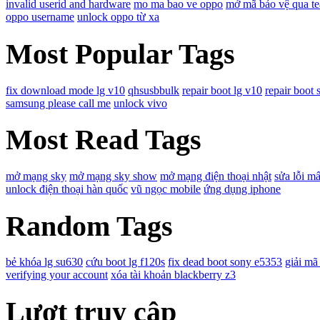
invalid userid and hardware
mo ma bao ve oppo
mở mã bảo vệ qua t
oppo username
unlock oppo từ xa
Most Popular Tags
fix download mode lg v10
qhsusbbulk
repair boot lg v10
repair boot 
samsung please call me
unlock vivo
Most Read Tags
mở mạng sky
mở mạng sky show
mở mạng điện thoại nhật
sửa lỗi mấ
unlock điện thoại hàn quốc
vũ ngọc mobile
ứng dụng iphone
Random Tags
bẻ khóa lg su630
cứu boot lg f120s
fix dead boot sony e5353
giải mã
verifying your account
xóa tài khoản blackberry z3
Lượt truy cập