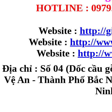
HOTLINE : 0979.9
Website :
http://
Website :
http://w
Website :
http://
Địa chỉ : Số 04 (Dốc cầu 
Vệ An - Thành Phố Bắc N
Nin