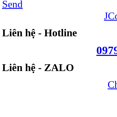
Send
JC
Liên hệ - Hotline
097
Liên hệ - ZALO
Ch