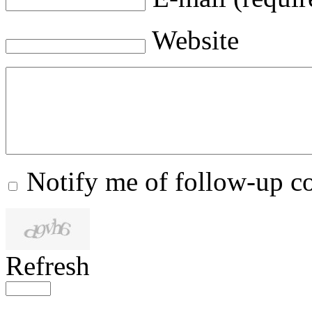
Website
Notify me of follow-up 
Refresh