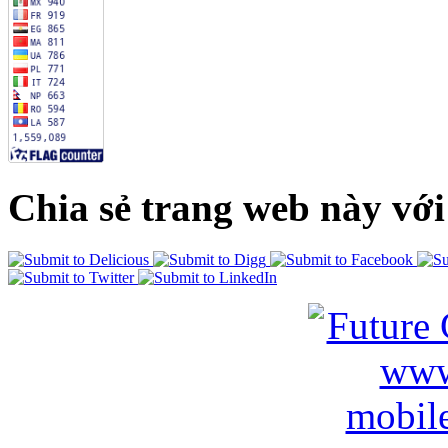
Chia sẻ trang web này với