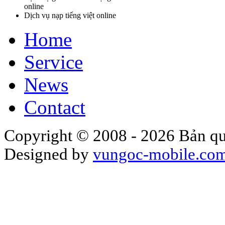
online
Dịch vụ nạp tiếng việt online
Home
Service
News
Contact
Copyright © 2008 - 2026 Bản qu
Designed by
vungoc-mobile.co