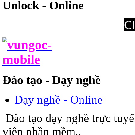
Unlock - Online
Ch
Đào tạo - Dạy nghề
Dạy nghề - Online
Đào tạo dạy nghề trực tuyế
viên phần mềm..