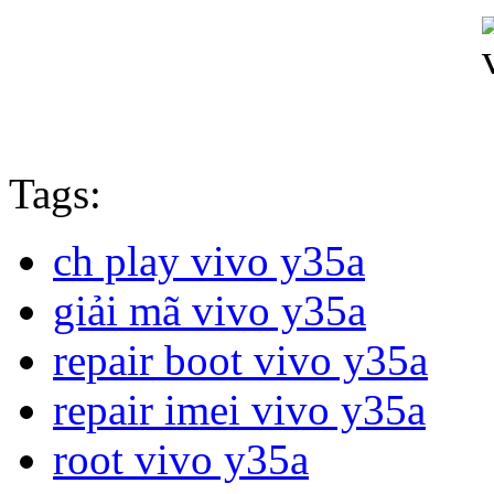
Tags:
ch play vivo y35a
giải mã vivo y35a
repair boot vivo y35a
repair imei vivo y35a
root vivo y35a