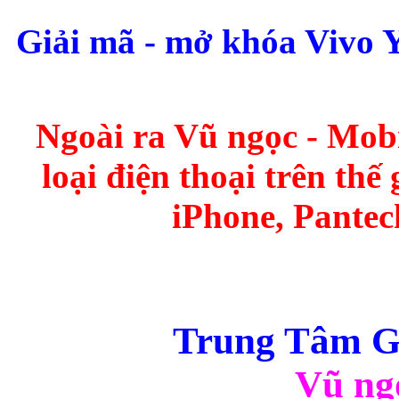
Giải mã - mở khóa Vivo Y
Ngoài ra Vũ ngọc - Mobi
loại điện thoại trên th
iPhone, Pantec
Trung Tâm Gi
Vũ ng