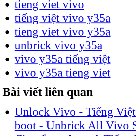
tieng viet vivo
tiếng việt vivo y35a
tieng viet vivo y35a
unbrick vivo y35a
vivo y35a tiếng việt
vivo y35a tieng viet
Bài viết liên quan
Unlock Vivo - Tiếng Việt
boot - Unbrick All Vivo 