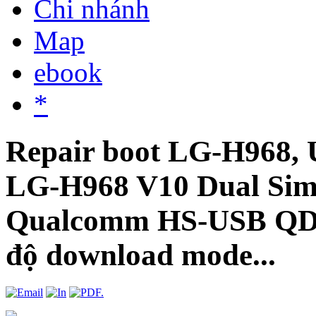
Chi nhánh
Map
ebook
*
Repair boot LG-H968, 
LG-H968 V10 Dual Si
Qualcomm HS-USB QDL
độ download mode...