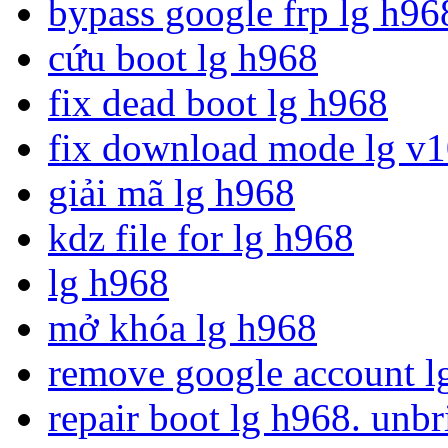
bypass google frp lg h96
cứu boot lg h968
fix dead boot lg h968
fix download mode lg v
giải mã lg h968
kdz file for lg h968
lg h968
mở khóa lg h968
remove google account l
repair boot lg h968. unbr