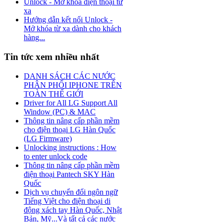
Unlock - Mở khóa điện thoại từ
xa
Hướng dẫn kết nối Unlock -
Mở khóa từ xa dành cho khách
hàng...
Tin tức xem nhiều nhất
DANH SÁCH CÁC NƯỚC
PHÂN PHỐI IPHONE TRÊN
TOÀN THẾ GIỚI
Driver for All LG Support All
Window (PC) & MAC
Thông tin nâng cấp phần mềm
cho điện thoại LG Hàn Quốc
(LG Firmware)
Unlocking instructions : How
to enter unlock code
Thông tin nâng cấp phần mềm
điện thoại Pantech SKY Hàn
Quốc
Dịch vụ chuyển đổi ngôn ngữ
Tiếng Việt cho điện thoại di
động xách tay Hàn Quốc, Nhật
Bản, Mỹ...Và tất cả các nước