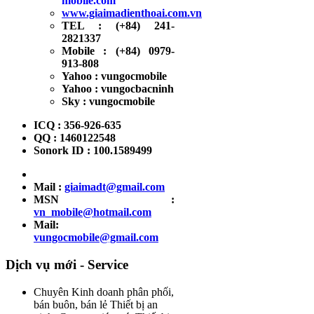
mobile.com
www.giaimadienthoai.com.vn
TEL : (+84) 241-
2821337
Mobile : (+84) 0979-
913-808
Yahoo : vungocmobile
Yahoo : vungocbacninh
Sky : vungocmobile
ICQ : 356-926-635
QQ : 1460122548
Sonork ID : 100.1589499
Mail :
giaimadt@gmail.com
MSN :
vn_mobile@hotmail.com
Mail:
vungocmobile@gmail.com
Dịch vụ mới - Service
Chuyên Kinh doanh phân phối,
bán buôn, bán lẻ Thiết bị an