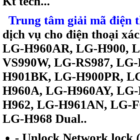
Kt tech...
Trung tâm giải mã điện t
dịch vụ cho điện thoại xá
LG-H960AR, LG-H900, L
VS990W, LG-RS987, LG-
H901BK, LG-H900PR, L
H960A, LG-H960AY, LG-
H962, LG-H961AN, LG-F
LG-H968 Dual..
- Unlock Network lock