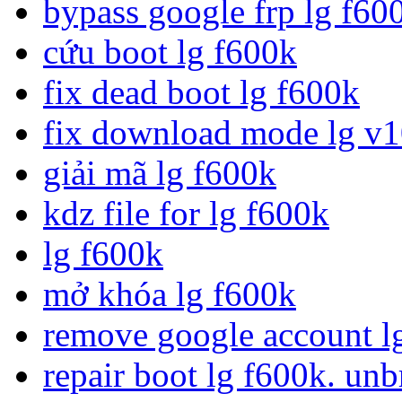
bypass google frp lg f60
cứu boot lg f600k
fix dead boot lg f600k
fix download mode lg v
giải mã lg f600k
kdz file for lg f600k
lg f600k
mở khóa lg f600k
remove google account l
repair boot lg f600k. unb