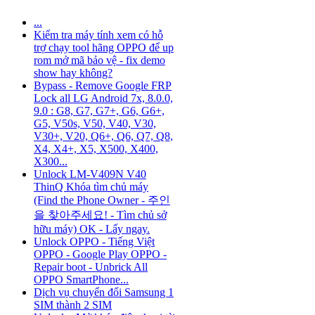
...
Kiểm tra máy tính xem có hỗ
trợ chạy tool hãng OPPO để up
rom mở mã bảo vệ - fix demo
show hay không?
Bypass - Remove Google FRP
Lock all LG Android 7x, 8.0.0,
9.0 : G8, G7, G7+, G6, G6+,
G5, V50s, V50, V40, V30,
V30+, V20, Q6+, Q6, Q7, Q8,
X4, X4+, X5, X500, X400,
X300...
Unlock LM-V409N V40
ThinQ Khóa tìm chủ máy
(Find the Phone Owner - 주인
을 찾아주세요! - Tìm chủ sở
hữu máy) OK - Lấy ngay.
Unlock OPPO - Tiếng Việt
OPPO - Google Play OPPO -
Repair boot - Unbrick All
OPPO SmartPhone...
Dịch vụ chuyển đổi Samsung 1
SIM thành 2 SIM