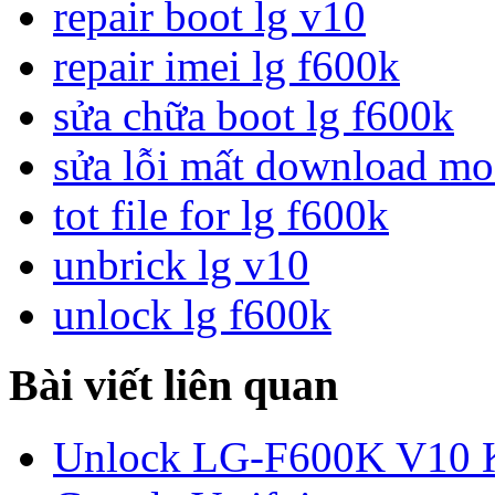
repair boot lg v10
repair imei lg f600k
sửa chữa boot lg f600k
sửa lỗi mất download mo
tot file for lg f600k
unbrick lg v10
unlock lg f600k
Bài viết liên quan
Unlock LG-F600K V10 K