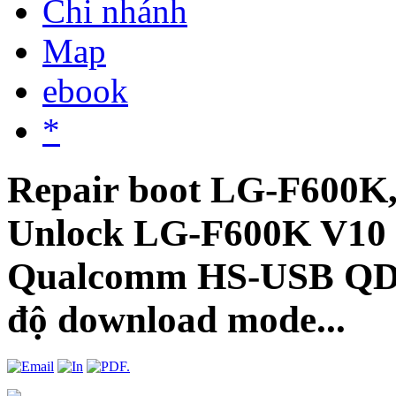
Chi nhánh
Map
ebook
*
Repair boot LG-F600K
Unlock LG-F600K V1
Qualcomm HS-USB QDL
độ download mode...