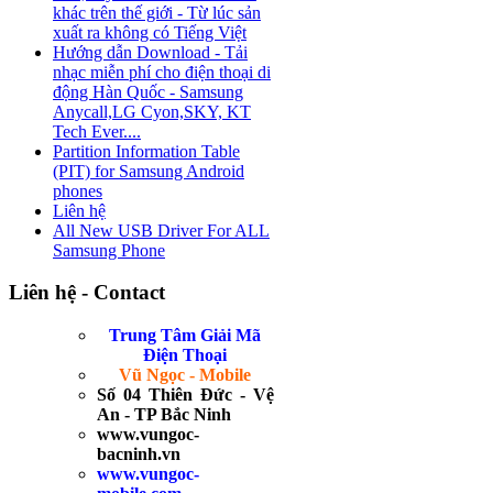
khác trên thế giới - Từ lúc sản
xuất ra không có Tiếng Việt
Hướng dẫn Download - Tải
nhạc miễn phí cho điện thoại di
động Hàn Quốc - Samsung
Anycall,LG Cyon,SKY, KT
Tech Ever....
Partition Information Table
(PIT) for Samsung Android
phones
Liên hệ
All New USB Driver For ALL
Samsung Phone
Liên hệ - Contact
Trung Tâm Giải Mã
Điện Thoại
Vũ Ngọc - Mobile
Số 04 Thiên Đức - Vệ
An - TP Bắc Ninh
www.vungoc-
bacninh.vn
www.vungoc-