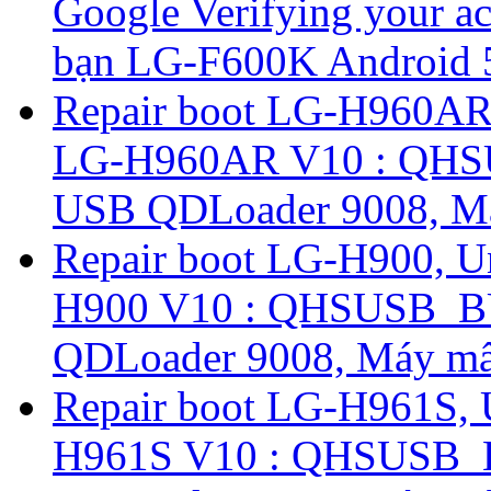
Google Verifying your ac
bạn LG-F600K Android 5.
Repair boot LG-H960AR
LG-H960AR V10 : QHS
USB QDLoader 9008, Má
Repair boot LG-H900, U
H900 V10 : QHSUSB_B
QDLoader 9008, Máy mất
Repair boot LG-H961S,
H961S V10 : QHSUSB_