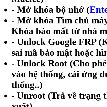
- Mở khóa bộ nhớ (
Ente
- Mở khóa Tìm chủ máy
Khóa báo mất từ nhà m
- Unlock Google FRP (
sai mã bảo mật hoặc hì
- Unlock Root (Cho phé
vào hệ thống, cài ứng d
thống..)
- Unroot (Trả về trạng 
xuất)